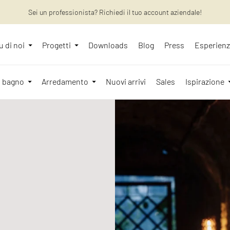
Vuoi saperne di più? Scopri : gli ultimi articoli sul nostro blog!
Sei un professionista? Richiedi il tuo account aziendale!
u di noi
Progetti
Downloads
Blog
Press
Esperien
l bagno
Arredamento
Nuovi arrivi
Sales
Ispirazione