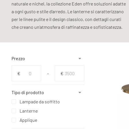
naturale e nichel, la collezione Eden offre soluzioni adatte
a ogni gusto e stile d’arredo. Le lanterne si caratterizzano
per le linee pulite e il design classico, con dettagli curati
che creano un’atmosfera di raffinatezza e sofisticatezza.
Prezzo
Da
A
€
–
€
Tipo di prodotto
Lampade da soffitto
Lanterne
Applique