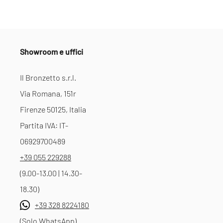
Showroom e uffici
Il Bronzetto s.r.l.
Via Romana, 151r
Firenze 50125, Italia
Partita IVA: IT-
06929700489
+39 055 229288
(9.00-13.00 | 14.30-
18.30)
+39 328 8224180
(Solo WhatsApp)