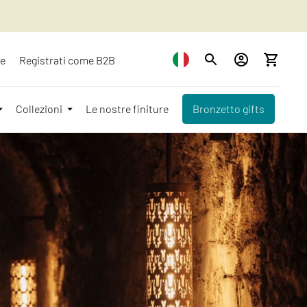
ze
Registrati come B2B
Collezioni
Le nostre finiture
Bronzetto gifts