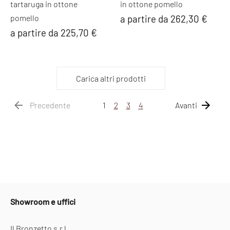
tartaruga in ottone
in ottone pomello
pomello
a partire da 262,30 €
a partire da 225,70 €
Carica altri prodotti
Precedente
1
2
3
4
Avanti
Showroom e uffici
Il Bronzetto s.r.l.