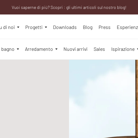
Vuoi saperne di più? Scopri : gli ultimi articoli sul nostro blog!
Sei un professionista? Richiedi il tuo account aziendale!
We will be closed from 10th to 21st August
u di noi
Progetti
Downloads
Blog
Press
Esperien
l bagno
Arredamento
Nuovi arrivi
Sales
Ispirazione