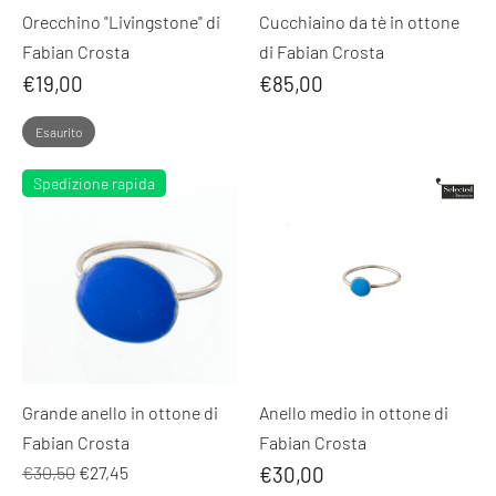
Orecchino "Livingstone" di
Cucchiaino da tè in ottone
Fabian Crosta
di Fabian Crosta
€19,00
€85,00
Esaurito
Spedizione rapida
Grande anello in ottone di
Anello medio in ottone di
Fabian Crosta
Fabian Crosta
Prezzo
€30,50
€27,45
€30,00