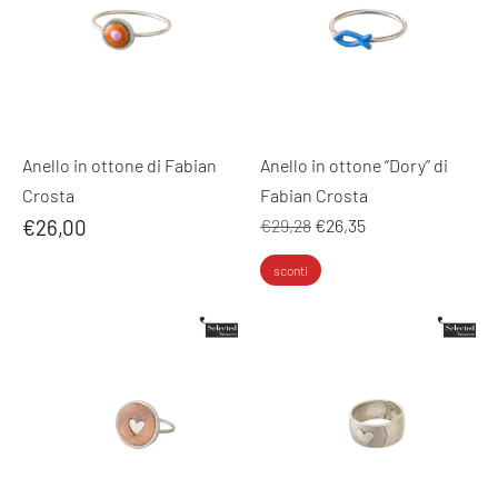
Anello in ottone di Fabian
Anello in ottone “Dory” di
Crosta
Fabian Crosta
Prezzo
€26,00
€29,28
€26,35
normale
sconti