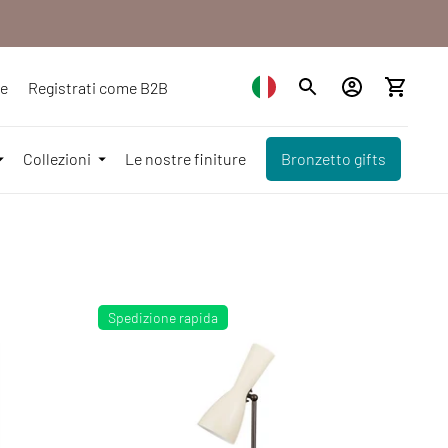
ze
Registrati come B2B
Collezioni
Le nostre finiture
Bronzetto gifts
Spedizione rapida