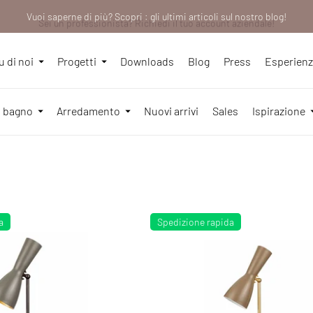
Vuoi saperne di più? Scopri : gli ultimi articoli sul nostro blog!
Sei un professionista? Richiedi il tuo account aziendale!
We will be closed from 10th to 21st August
u di noi
Progetti
Downloads
Blog
Press
Esperien
l bagno
Arredamento
Nuovi arrivi
Sales
Ispirazione
a
Spedizione rapida