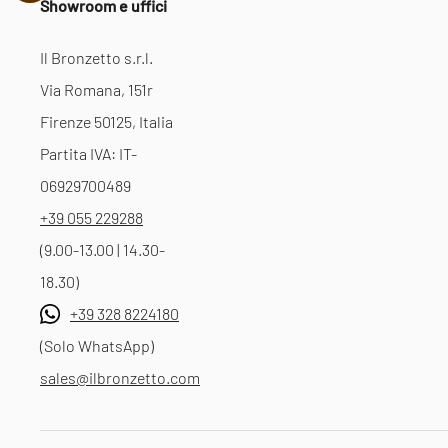
Showroom e uffici
Il Bronzetto s.r.l.
Via Romana, 151r
Firenze 50125, Italia
Partita IVA: IT-
06929700489
+39 055 229288
(9.00-13.00 | 14.30-
18.30)
+39 328 8224180
(Solo WhatsApp)
sales@ilbronzetto.com