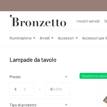
I nostri servizi
S
Illuminazione
Arredi
Accessori
Accessori per i
Lampade da tavolo
Spedizione rapid
Prezzo
Da
A
€
–
€
Tipo di prodotto