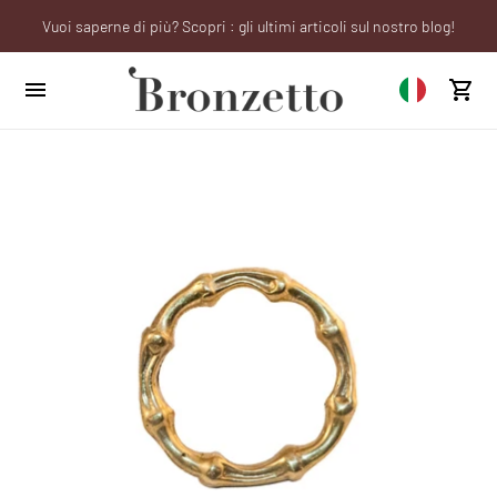
Vuoi saperne di più? Scopri : gli ultimi articoli sul nostro blog!
Sei un professionista? Richiedi il tuo account aziendale!