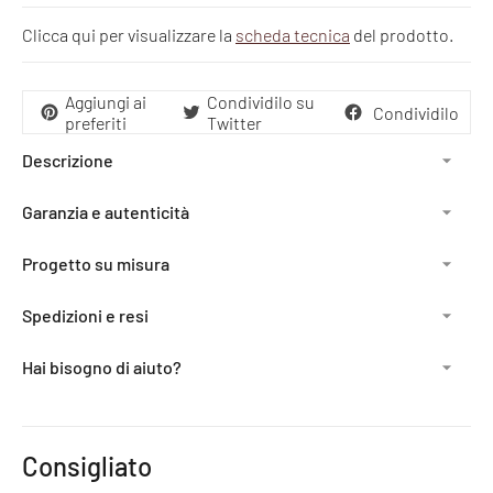
Clicca qui per visualizzare la
scheda tecnica
del prodotto.
Aggiungi ai
Condividilo su
Condividilo
preferiti
Twitter
Descrizione
Garanzia e autenticità
Progetto su misura
Spedizioni e resi
Hai bisogno di aiuto?
Aggiunta
del
Consigliato
prodotto
al