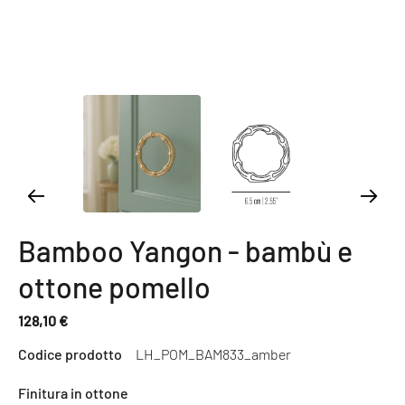
Bamboo Yangon - bambù e
ottone pomello
128,10 €
Prezzo
Codice prodotto
LH_POM_BAM833_amber
normale
Finitura in ottone