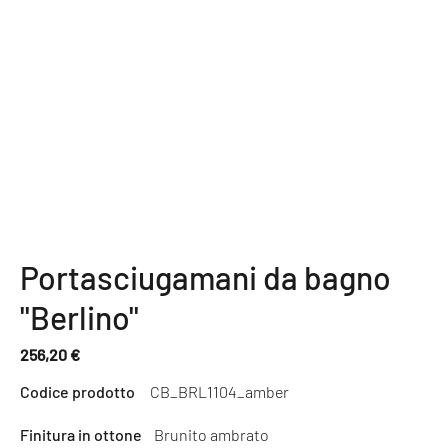
Portasciugamani da bagno
"Berlino"
256,20 €
Prezzo
Codice prodotto
CB_BRL1104_amber
normale
Finitura in ottone
Brunito ambrato