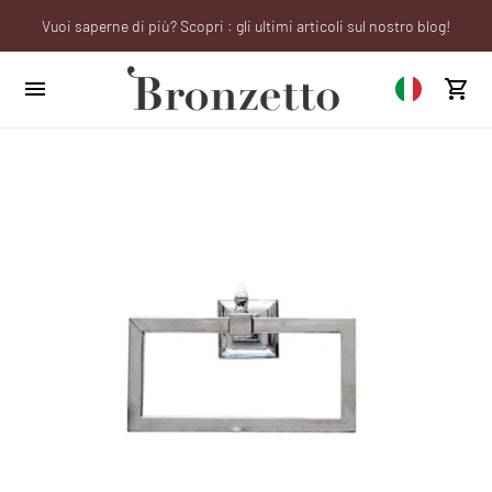
Vuoi saperne di più? Scopri : gli ultimi articoli sul nostro blog!
Sei un professionista? Richiedi il tuo account aziendale!