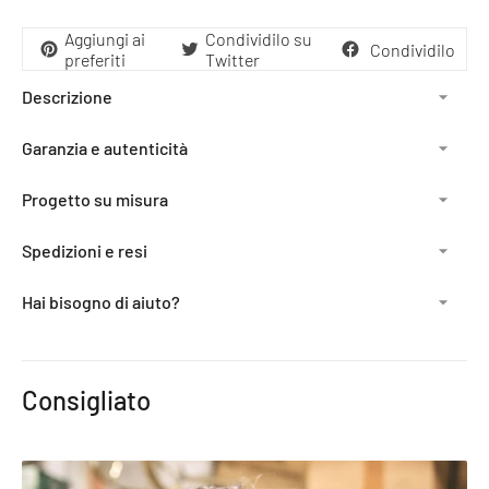
Aggiungi ai
Condividilo su
Condividilo
preferiti
Twitter
Descrizione
Garanzia e autenticità
Progetto su misura
Spedizioni e resi
Hai bisogno di aiuto?
Aggiunta
del
Consigliato
prodotto
al
carrello