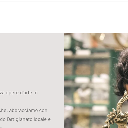
prodotto
al
carrello
zza opere d'arte in
iche, abbracciamo con
do l’artigianato locale e
e.