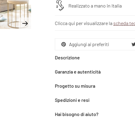
Realizzato a mano in Italia
Clicca qui per visualizzare la
scheda te
Aggiungi ai preferiti
Descrizione
Garanzia e autenticità
Progetto su misura
Spedizioni e resi
Hai bisogno di aiuto?
Aggiunta
del