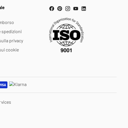
ale
rimborso
e spedizioni
sulla privacy
sui cookie
rvices