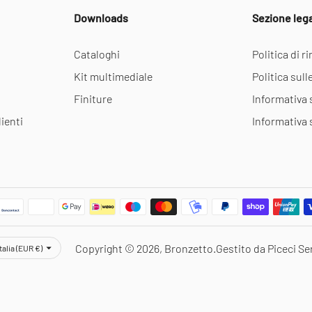
Downloads
Sezione leg
Cataloghi
Politica di 
Kit multimediale
Politica sull
Finiture
Informativa 
ienti
Informativa 
uta
Copyright © 2026,
Bronzetto
.
Gestito da Piceci Se
Italia (EUR €)
Notice at collection
Your Privacy Choices