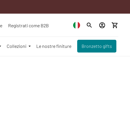
ze
Registrati come B2B
Collezioni
Le nostre finiture
Bronzetto gifts