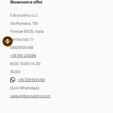
Showroom e uffici
Il Bronzetto s.r.l.
Via Romana, 151r
Firenze 50125, Italia
Partita IVA: IT-
06929700489
+39 055 229288
(9.00-13.00 | 14.30-
18.30)
+39 328 8224180
(Solo WhatsApp)
sales@ilbronzetto.com