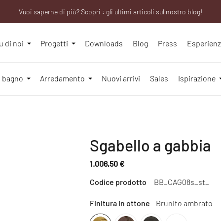
Vuoi saperne di più? Scopri : gli ultimi articoli sul nostro blog!
Sei un professionista? Richiedi il tuo account aziendale!
We will be closed from 10th to 21st August
u di noi
Progetti
Downloads
Blog
Press
Esperien
l bagno
Arredamento
Nuovi arrivi
Sales
Ispirazione
Sgabello a gabbia
1.006,50 €
Prezzo
Codice prodotto
BB_CAG08s_st_
normale
Finitura in ottone
Brunito ambrato