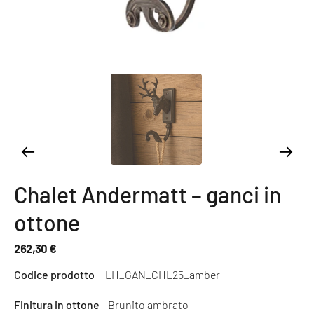
Chalet Andermatt – ganci in
ottone
262,30 €
Prezzo
Codice prodotto
LH_GAN_CHL25_amber
normale
Finitura in ottone
Brunito ambrato