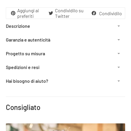
Aggiungi ai
Condividilo su
Condividilo
preferiti
Twitter
Descrizione
Garanzia e autenticità
Progetto su misura
Spedizioni e resi
Hai bisogno di aiuto?
Aggiunta
del
Consigliato
prodotto
al
carrello