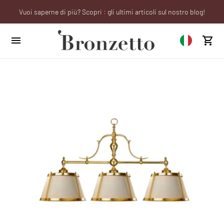
Vuoi saperne di più? Scopri : gli ultimi articoli sul nostro blog!
We will be closed from 10th to 21st August
Sei un professionista? Richiedi il tuo account aziendale!