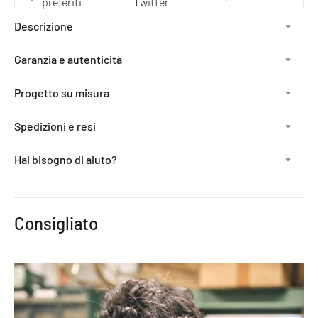
preferiti
Twitter
Descrizione
Garanzia e autenticità
Progetto su misura
Spedizioni e resi
Hai bisogno di aiuto?
Aggiunta
del
Consigliato
prodotto
al
carrello