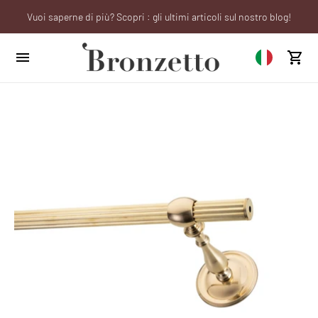
Vuoi saperne di più? Scopri : gli ultimi articoli sul nostro blog!
We will be closed from 10th to 21st August
Sei un professionista? Richiedi il tuo account aziendale!