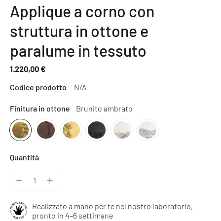
Applique a corno con
struttura in ottone e
paralume in tessuto
1.220,00 €
Prezzo
Codice prodotto
N/A
normale
Finitura in ottone
Brunito ambrato
Quantità
Realizzato a mano per te nel nostro laboratorio,
pronto in 4–6 settimane