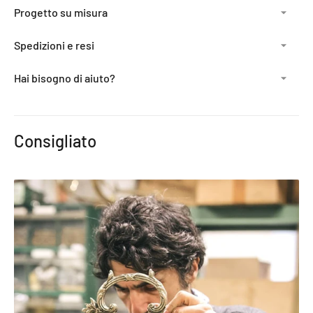
Progetto su misura
Spedizioni e resi
Hai bisogno di aiuto?
Aggiunta
del
Consigliato
prodotto
al
carrello