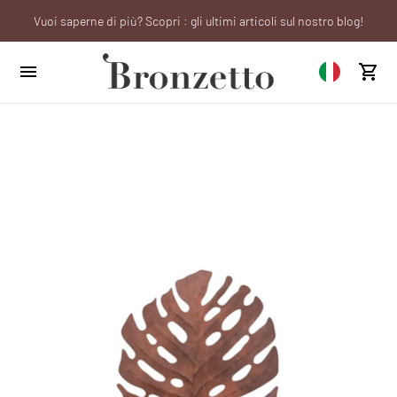
Vuoi saperne di più? Scopri : gli ultimi articoli sul nostro blog!
Sei un professionista? Richiedi il tuo account aziendale!
We will be closed from 10th to 21st August