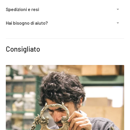
Spedizioni e resi
Hai bisogno di aiuto?
Aggiunta
del
Consigliato
prodotto
al
carrello