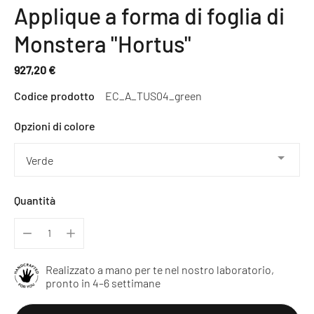
Applique a forma di foglia di
Monstera "Hortus"
927,20 €
Prezzo
Codice prodotto
EC_A_TUS04_green
normale
Opzioni di colore
Quantità
Realizzato a mano per te nel nostro laboratorio,
pronto in 4–6 settimane