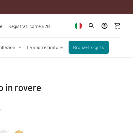
ze
Registrati come B2B
ollezioni
Le nostre finiture
Bronzetto gifts
 in rovere
r