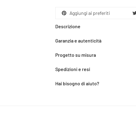
Aggiungi ai preferiti
Descrizione
Garanzia e autenticità
Progetto su misura
Spedizioni e resi
Hai bisogno di aiuto?
Aggiunta
del
prodotto
al
carrello