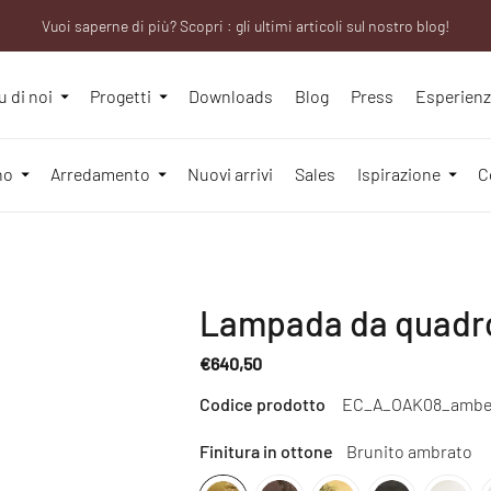
Vuoi saperne di più? Scopri : gli ultimi articoli sul nostro blog!
We will be closed from 10th to 21st August
Sei un professionista? Richiedi il tuo account aziendale!
u di noi
Progetti
Downloads
Blog
Press
Esperien
no
Arredamento
Nuovi arrivi
Sales
Ispirazione
C
Lampada da quadro
€640,50
Regular
Codice prodotto
EC_A_OAK08_ambe
price
Finitura in ottone
Brunito ambrato