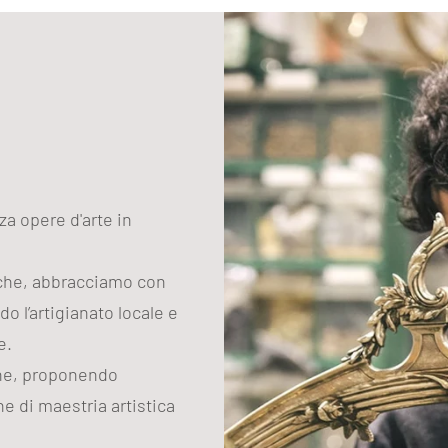
zza opere d'arte in
iche, abbracciamo con
do l’artigianato locale e
e.
one, proponendo
e di maestria artistica