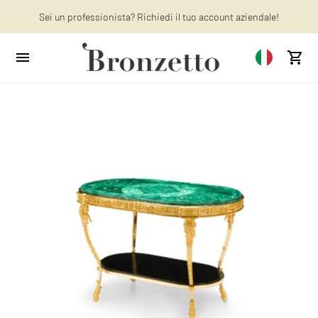
Vuoi saperne di più? Scopri : gli ultimi articoli sul nostro blog!
Sei un professionista? Richiedi il tuo account aziendale!