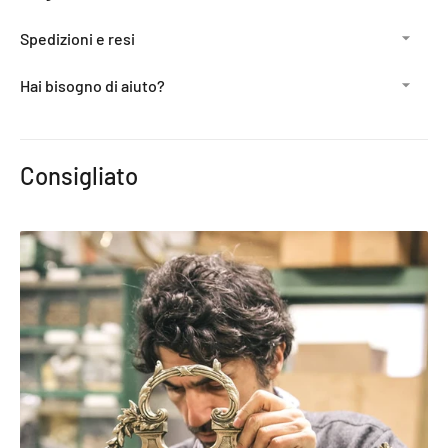
Spedizioni e resi
Hai bisogno di aiuto?
Aggiunta
del
Consigliato
prodotto
al
carrello