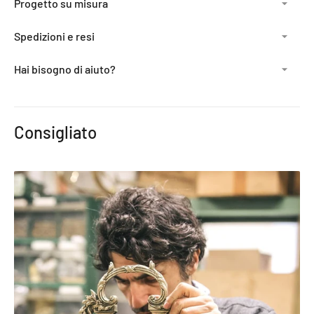
Progetto su misura
Spedizioni e resi
Hai bisogno di aiuto?
Aggiunta
del
Consigliato
prodotto
al
carrello