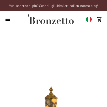
Vuoi saperne di più? Scopri : gli ultimi articoli sul nostro blog!
We will be closed from 10th to 21st August
Sei un professionista? Richiedi il tuo account aziendale!