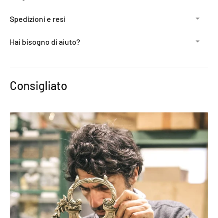
Spedizioni e resi
Hai bisogno di aiuto?
Aggiunta
del
Consigliato
prodotto
al
carrello