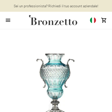
Sei un professionista? Richiedi il tuo account aziendale!
Vuoi saperne di più? Scopri : gli ultimi articoli sul nostro blog!