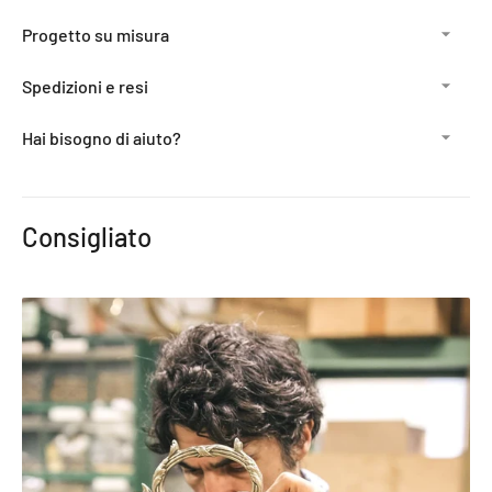
Progetto su misura
Spedizioni e resi
Hai bisogno di aiuto?
Aggiunta
del
Consigliato
prodotto
al
carrello