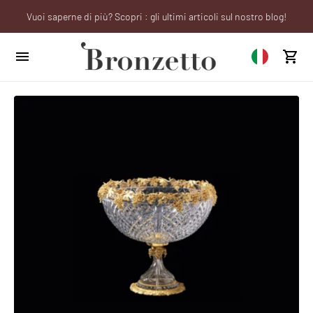
Vuoi saperne di più? Scopri : gli ultimi articoli sul nostro blog!
We will be closed from 10th to 21st August
Sei un professionista? Richiedi il tuo account aziendale!