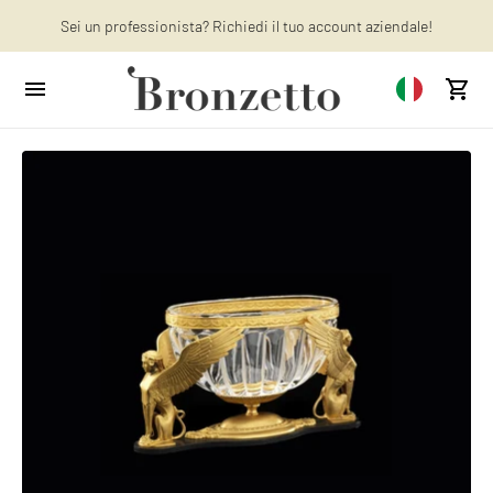
Vuoi saperne di più? Scopri : gli ultimi articoli sul nostro blog!
Sei un professionista? Richiedi il tuo account aziendale!
We will be closed from 10th to 21st August