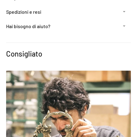
Spedizioni e resi
Hai bisogno di aiuto?
Aggiunta
del
Consigliato
prodotto
al
carrello