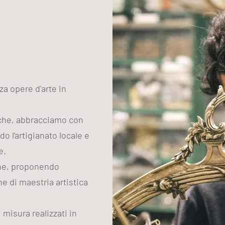
zza opere d'arte in
iche, abbracciamo con
do l’artigianato locale e
e.
one, proponendo
e di maestria artistica
 misura realizzati in