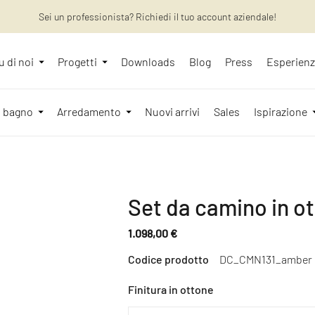
Sei un professionista? Richiedi il tuo account aziendale!
Vuoi saperne di più? Scopri : gli ultimi articoli sul nostro blog!
u di noi
Progetti
Downloads
Blog
Press
Esperien
l bagno
Arredamento
Nuovi arrivi
Sales
Ispirazione
Set da camino in o
1.098,00 €
Prezzo
Codice prodotto
DC_CMN131_amber
normale
Finitura in ottone