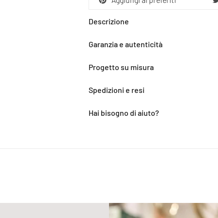
Descrizione
Garanzia e autenticità
Progetto su misura
Spedizioni e resi
Hai bisogno di aiuto?
Aggiunta
del
prodotto
al
carrello