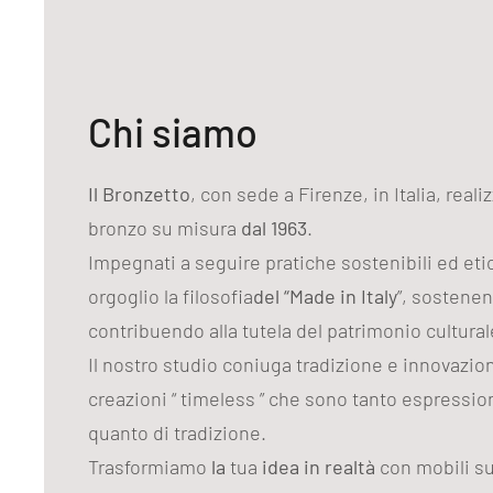
Chi siamo
Il Bronzetto
, con sede a Firenze, in Italia, reali
bronzo su misura
dal 1963
.
Impegnati a seguire pratiche sostenibili ed et
orgoglio la filosofia
del “Made in Italy
”, sostenen
contribuendo alla tutela del patrimonio cultural
Il nostro studio coniuga tradizione e innovazi
creazioni “ timeless ” che sono tanto espression
quanto di tradizione.
Trasformiamo
la
tua
idea in realtà
con mobili su