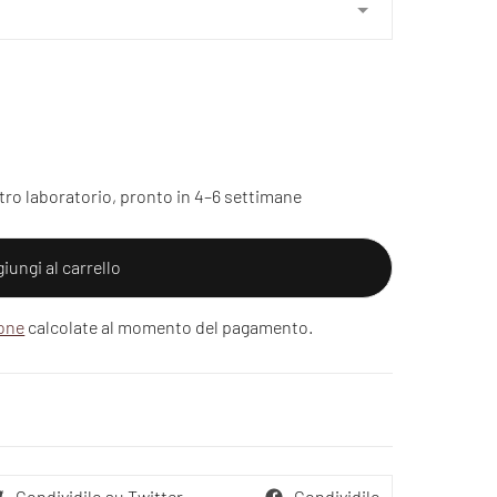
tro laboratorio, pronto in 4–6 settimane
iungi al carrello
ione
calcolate al momento del pagamento.
Condividilo su Twitter
Condividilo