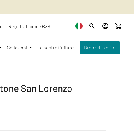
ze
Registrati come B2B
Collezioni
Le nostre finiture
Bronzetto gifts
ttone San Lorenzo