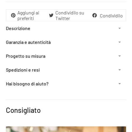
Aggiungi ai
Condividilo su
Condividilo
preferiti
Twitter
Descrizione
Garanzia e autenticità
Progetto su misura
Spedizioni e resi
Hai bisogno di aiuto?
Aggiunta
del
Consigliato
prodotto
al
carrello