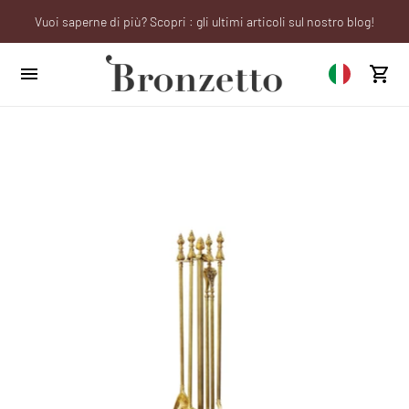
Vuoi saperne di più? Scopri : gli ultimi articoli sul nostro blog!
We will be closed from 10th to 21st August
Sei un professionista? Richiedi il tuo account aziendale!