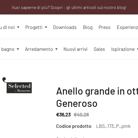
Vuoi saperne di più? Scopri : gli ultimi articoli sul nostro blog!
We will be closed from 10th to 21st August
Sei un professionista? Richiedi il tuo account aziendale!
u di noi
Progetti
Downloads
Blog
Press
Esperien
l bagno
Arredamento
Nuovi arrivi
Sales
Ispirazione
Anello grande in ot
Generoso
€36,23
€40,26
Regular
Codice prodotto
LBS_173_P_pink
price