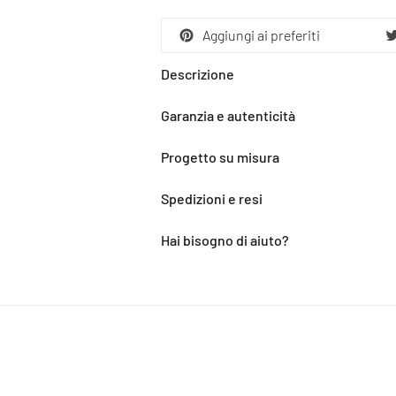
Aggiungi ai preferiti
Descrizione
Garanzia e autenticità
Progetto su misura
Spedizioni e resi
Hai bisogno di aiuto?
Aggiunta
del
prodotto
al
carrello