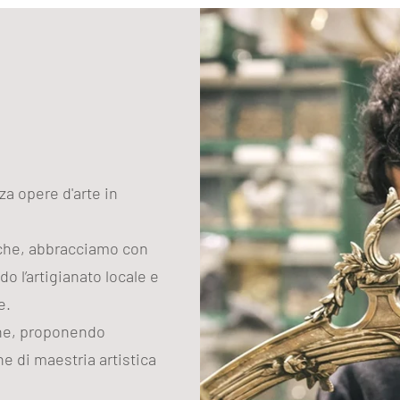
zza opere d'arte in
iche, abbracciamo con
do l’artigianato locale e
e.
one, proponendo
e di maestria artistica