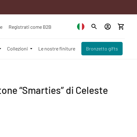
ze
Registrati come B2B
Collezioni
Le nostre finiture
Bronzetto gifts
tone “Smarties” di Celeste