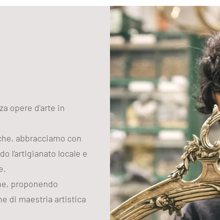
zza opere d'arte in
iche, abbracciamo con
do l’artigianato locale e
e.
one, proponendo
e di maestria artistica