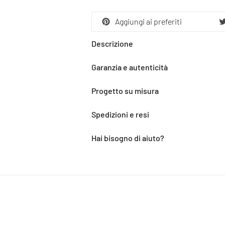
Aggiungi ai preferiti
Descrizione
Garanzia e autenticità
Progetto su misura
Spedizioni e resi
Hai bisogno di aiuto?
Aggiunta
del
prodotto
al
carrello