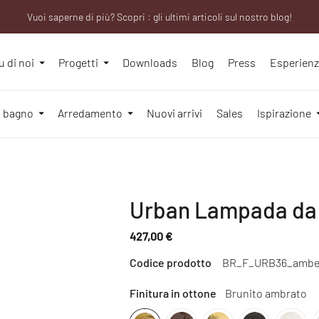
Vuoi saperne di più? Scopri : gli ultimi articoli sul nostro blog!
Sei un professionista? Richiedi il tuo account aziendale!
u di noi
Progetti
Downloads
Blog
Press
Esperien
l bagno
Arredamento
Nuovi arrivi
Sales
Ispirazione
Urban Lampada da l
427,00 €
Prezzo
Codice prodotto
BR_F_URB36_ambe
normale
Finitura in ottone
Brunito ambrato