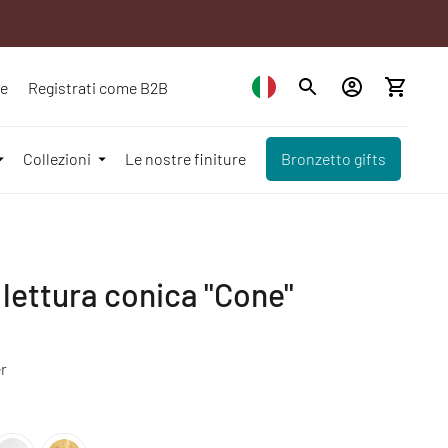
ze
Registrati come B2B
Collezioni
Le nostre finiture
Bronzetto gifts
ettura conica "Cone"
r