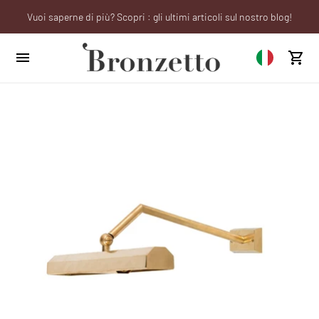
Vuoi saperne di più? Scopri : gli ultimi articoli sul nostro blog!
We will be closed from 10th to 21st August
Sei un professionista? Richiedi il tuo account aziendale!