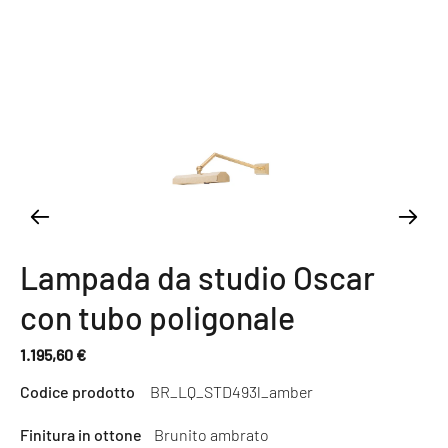
Lampada da studio Oscar
con tubo poligonale
1.195,60 €
Prezzo
Codice prodotto
BR_LQ_STD493l_amber
normale
Finitura in ottone
Brunito ambrato